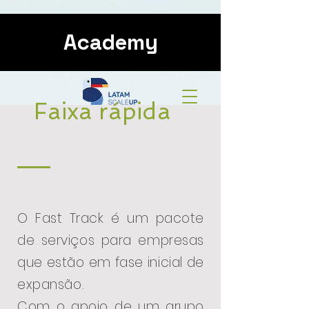
Academy
Faixa rápida
O Fast Track é um pacote
de serviços para empresas
que estão em fase inicial de
expansão.
Com o apoio de um grupo