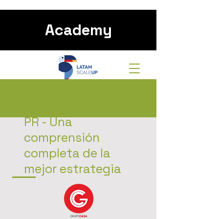
Academy
PR - Una
comprensión
completa de la
mejor estrategia