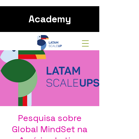
Academy
Pesquisa sobre
Global MindSet na